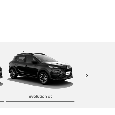
Próxi
evolution at