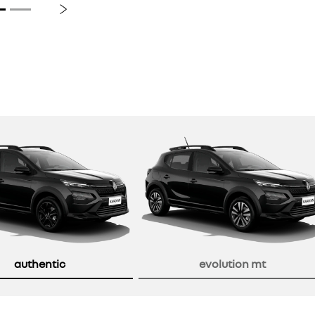
Próximo
or
authentic
evolution mt