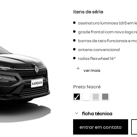
itens de série
assinatura luminosa (drl) em l
grade frontal com novo logo re
barras de teto funcionais e m
antena convencional
rodas flexwheel 16"
ver mais
Preto Nacré
ficha técnica
entrar em contato