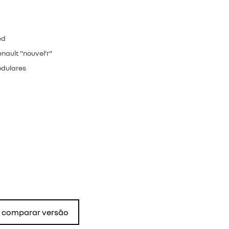
ed
nault "nouvel'r"
odulares
comparar versão