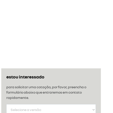
estou interessado
para solicitar uma cotação, por favor, preencha o
formulário abaixo que entraremos em contato
rapidamente.