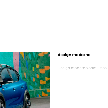
nova cor
Nova cor biton.