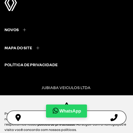
NOVOS
MAPA DO SITE
POLÍTICA DE PRIVACIDADE
JUBIABA VEICULOS LTDA
CNPJ: 08.859.057/0001-52
WhatsApp
Para otimizar sua experiência durante a navegação, fazemos uso de
nossa política de cookies e para proteger seus dados pessoais
Desacelere. Seu bem maior é a vida.
respeitamos nossa
política de privacidade
. Ao seguir com a navegação e
visita você concorda com nossas políticas.