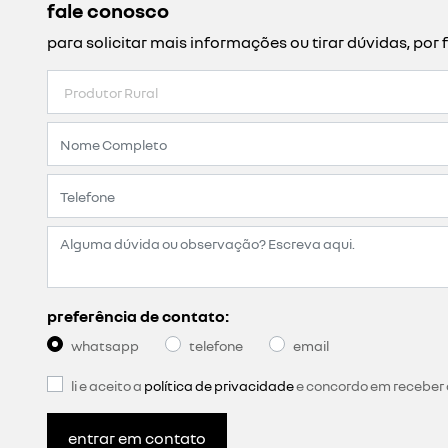
produtor rural
pessoa física que exerça atividade específica e po
mediante apresentação de cnpj vinculado à atividade
documentos aceitos
lista de documentos
contrato de arrendamento citando o 
cartão de identificação do produtor r
declaração cadastral de produtor (de
certidão negativa ou positiva (com ef