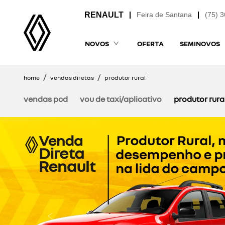
Feira de Santana
(75) 
NOVOS
OFERTA
SEMINOVOS
home
vendas diretas
produtor rural
vendas pcd
vou de taxi/aplicativo
produtor rura