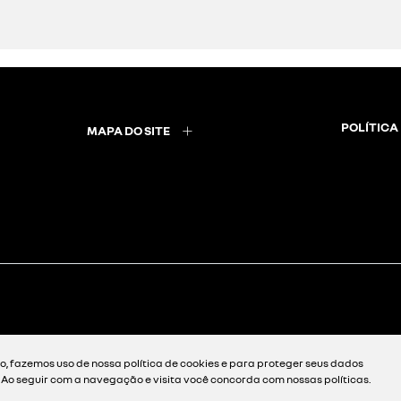
ela secretaria do estado; declaração do itr-diac/diat;
 (ccir);
ccir é válido;
la prefeitura;
 rurais com nome e cpf do produtor;
f) que explora uma área rural para criação ou cultivo
or favor, preencha o formulário abaixo que entraremos em c
, fazemos uso de nossa política de cookies e para proteger seus dados
. Ao seguir com a navegação e visita você concorda com nossas políticas.