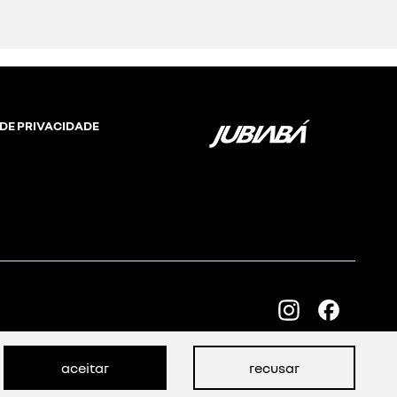
. sintegra – cad / pro.
ontato com você rapidamente
aceitar
recusar