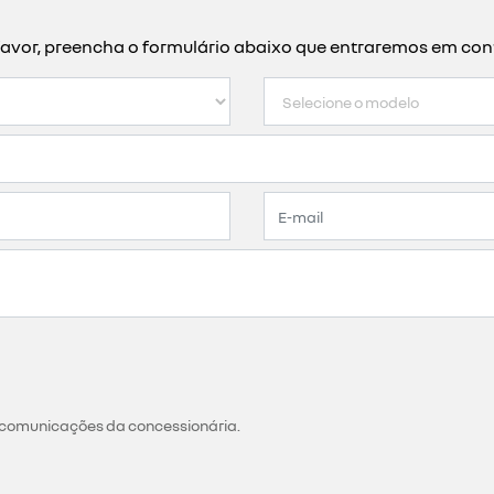
ssa comprová-la por meio de documentação válida relaciona
 exercida.
nome e cpf do produtor rural;
ural com validade regular;
cap);
eito, de negativa) de débitos de imóvel rural do minist