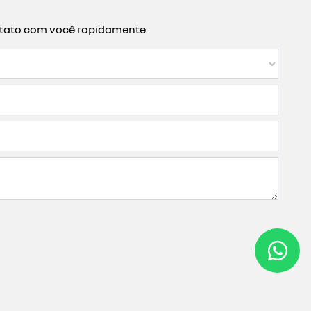
da ao segmento. a aquisição também pode ser feita
ério da fazenda;