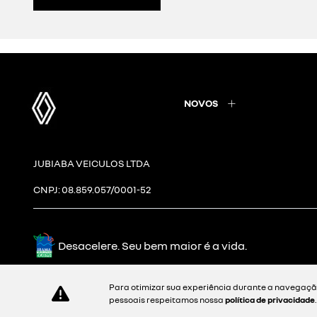
declaração cadastral (deca inicial);
ficha de inscrição cadastral emitida p
certificado de cadastro de imóvel rural
declaração do incra informando que o 
cadastro geral do produtor emitido pe
declaração para cadastro de imóveis
comodato indicando um comodatário (cp
fale conosco
para solicitar mais informações ou tirar dúvidas, p
Para otimizar sua experiência durante a navegação
pessoais respeitamos nossa
política de privacidade