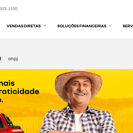
3603-1100
VENDAS DIRETAS
SOLUÇÕES FINANCEIRAS
SERV
l
cnpj