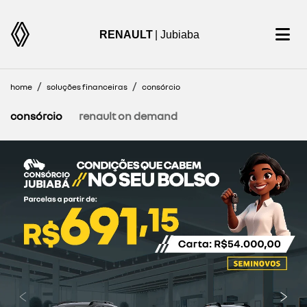
RENAULT
| Jubiaba
home
soluções financeiras
consórcio
consórcio
renault on demand
templates.template-01.components.carousel.texts.cont
temp