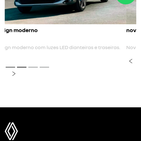
nova cor
Nova cor biton.
previous
next
Próximo
Rodas de liga leve 17"