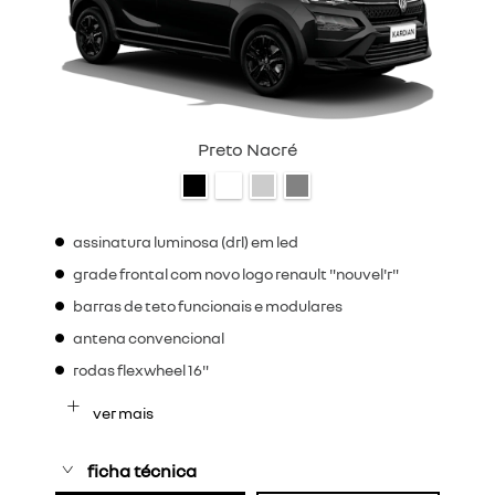
Preto Nacré
assinatura luminosa (drl) em led
grade frontal com novo logo renault "nouvel'r"
barras de teto funcionais e modulares
antena convencional
rodas flexwheel 16"
ver mais
ficha técnica