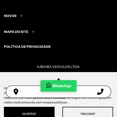
NOVOS
MAPA DO SITE
POLÍTICA DE PRIVACIDADE
JUBIABA VEICULOS LTDA
CNPJ: 08.859.057/0001-52
WhatsApp
Para otimizar sua experiência durante a navegação, fazemos uso de
nossa política de cookies e para proteger seus dados pessoais
Desacelere. Seu bem maior é a vida.
respeitamos nossa
política de privacidade
. Ao seguir com a navegação e
visita você concorda com nossas políticas.
aceitar
recusar