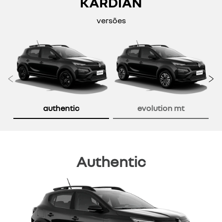
KARDIAN
versões
Anterior
P
authentic
evolution mt
Authentic