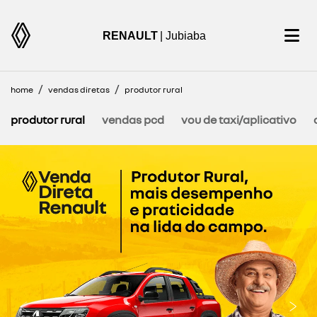
RENAULT
| Jubiaba
home
vendas diretas
produtor rural
produtor rural
vendas pcd
vou de taxi/aplicativo
templates.template-01.components.carousel.texts.cont
temp