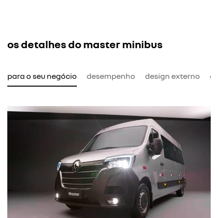
os detalhes do master minibus
l para o seu negócio
desempenho
design externo
de