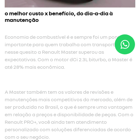
o melhor custo x benefício, do dia-a-dia à
manutenção
Economia de combustível é e sempre foi um ponto
importante para quem trabalha com transporte. E
nesse quesito a Renault Master superou as
expectativas. Com o motor dCi 2.3L biturbo, a Master é
até 28% mais econômica.​
A Master também tem os valores de revisões e
manutenções mais competitivos do mercado, além de
ser produzida no Brasil, o que é sempre uma vantagem
em relação a preços e disponibilidade de peças. Com o
Renault PRO+, você ainda tem atendimento
personalizado com soluções diferenciadas de acordo
com o seu negócio.