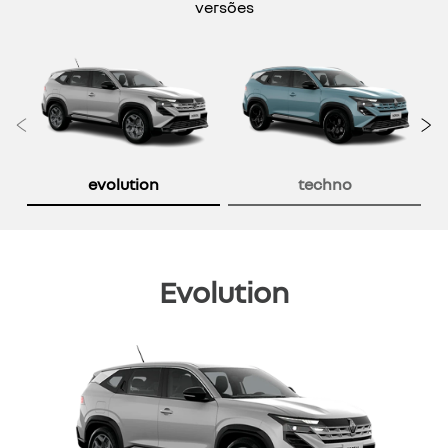
versões
Anterior
P
evolution
techno
Evolution