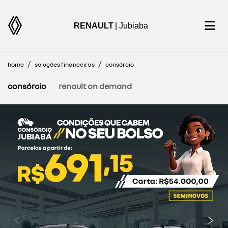
RENAULT
| Jubiaba
home
soluções financeiras
consórcio
consórcio
renault on demand
templates.template-01.components.carousel.texts.cont
temp