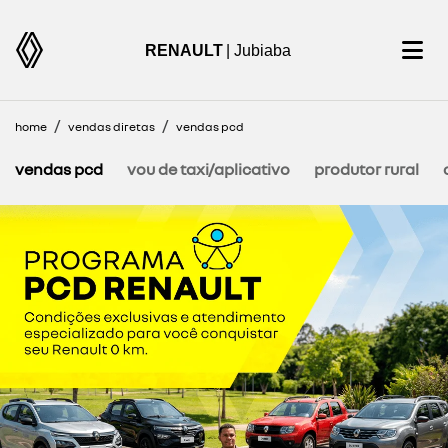
RENAULT
| Jubiaba
home
vendas diretas
vendas pcd
vendas pcd
vou de taxi/aplicativo
produtor rural