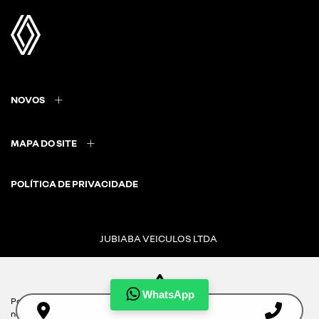
NOVOS
MAPA DO SITE
POLÍTICA DE PRIVACIDADE
JUBIABA VEICULOS LTDA
CNPJ: 08.859.057/0001-52
WhatsApp
Para otimizar sua experiência durante a navegação, fazemos uso de
nossa política de cookies e para proteger seus dados pessoais