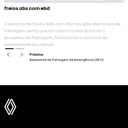
freios abs com ebd
o sistema de freios ABS com distribuição eletrônica de
frenagem, evita que as rodas travem durante o
processo de frenagem, facilitando o controle da
estabilidade do veículo
previous
next
Próximo
Assistente de frenagem de emergência (AFU)